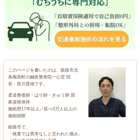
このページを書いたのは、姫路市北
条梅原町の鍼灸整骨院一心堂 院
長・西川貴雄です。
柔道整復師・はり師・きゅう師 国
家資格保持
施術歴17年以上／延べ3万人以上の
施術経験
姫路市で、
「検査では異常なしと言われた痛み」