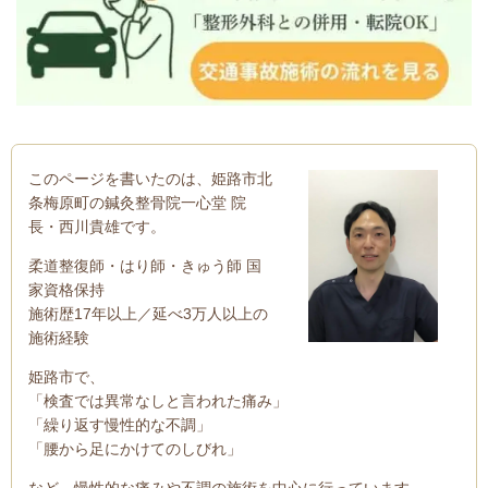
このページを書いたのは、姫路市北
条梅原町の鍼灸整骨院一心堂 院
長・西川貴雄です。
柔道整復師・はり師・きゅう師 国
家資格保持
施術歴17年以上／延べ3万人以上の
施術経験
姫路市で、
「検査では異常なしと言われた痛み」
「繰り返す慢性的な不調」
「腰から足にかけてのしびれ」