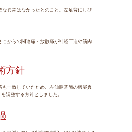
確な異常はなかったとのこと。左足背にしび
そこからの関連痛・放散痛が神経圧迫や筋肉
術方針
路も一致していたため、左仙腸関節の機能異
りを調整する方針としました。
過