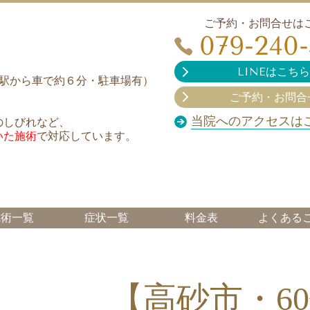
ご予約・お問合せは
079-240
LINEはこちら
（姫路駅から車で約６分・駐車場有）
ご予約・お問合
当院へのアクセスは
のしびれなど、
いた施術
で対応しています。
施術一覧
症状一覧
料金表
よくある
【高砂市・6