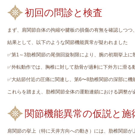
初回の問診と検査
まず、肩関節自体の拘縮や腱板の損傷の有無を確認しつつ
結果として、以下のような関節機能異常が疑われました
✅第1～3肋椎関節の尾側回旋制限により、腕の初期挙上に
✅外転動作では、胸椎に対して肋骨が過剰に下外方に滑る
✅大結節付近の圧痛に関連し、第6〜8肋椎関節の深部に機
これらを踏まえ、肋椎関節全体の運動連鎖における調整が
関節機能異常の仮説と施
肩関節の挙上（特に天井方向への動き）には、肋椎関節が