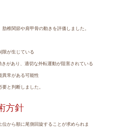
、肋椎関節や肩甲骨の動きを評価しました。
制限が生じている
動きがあり、適切な外転運動が阻害されている
能異常がある可能性
必要と判断しました。
術方針
上位から順に尾側回旋することが求められま