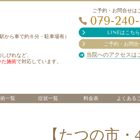
ご予約・お問合せは
079-240
LINEはこちら
（姫路駅から車で約６分・駐車場有）
ご予約・お問合
当院へのアクセスは
のしびれなど、
いた施術
で対応しています。
施術一覧
症状一覧
料金表
よくある
【たつの市・4