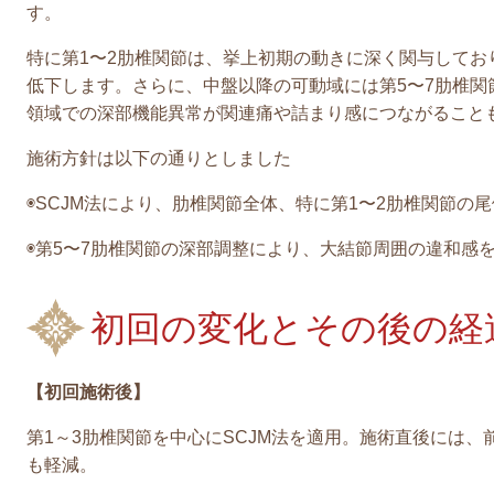
す。
特に第1〜2肋椎関節は、挙上初期の動きに深く関与してお
低下します。さらに、中盤以降の可動域には第5〜7肋椎関
領域での深部機能異常が関連痛や詰まり感につながること
施術方針は以下の通りとしました
◉SCJM法により、肋椎関節全体、特に第1〜2肋椎関節の
◉第5〜7肋椎関節の深部調整により、大結節周囲の違和感
初回の変化とその後の経
【初回施術後】
第1～3肋椎関節を中心にSCJM法を適用。施術直後には
も軽減。