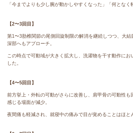
「今までよりも少し腕が動かしやすくなった」「何となく
【2〜3回目】
第1〜3肋椎関節の尾側回旋制限の解消を継続しつつ、大結
深部へもアプローチ。
この時点で可動域が大きく拡大し、洗濯物を干す動作にお
した。
【4〜5回目】
前方挙上・外転の可動がさらに改善し、肩甲骨の可動性も
感じる場面が減少。
夜間痛も軽減され、就寝中の痛みで目が覚めることはほと