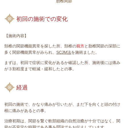
肋椎関節
初回の施術での変化
【施術内容】
頚椎の関節機能異常を探した所、頚椎の
前方
と肋椎関節の深部に
多く関節機能異常がみられ、
SCJM法
を施術ました。
まずは、初回で症状に変化があるか確認した所、施術後には痛み
が３割程度まで軽減・緩和したとの事。
経過
初回の施術で、かなり痛みが引いたが、まだ下を向くと頭の付け
根に痛みがあるとの事。
治療初期は、関節を繋ぐ軟部組織の自然治癒が十分ではなく、関
節が不安定な時期である事を問診でもお伝えしています。