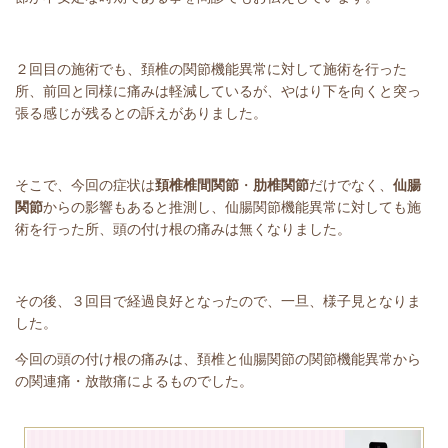
２回目の施術でも、頚椎の関節機能異常に対して施術を行った
所、前回と同様に痛みは軽減しているが、やはり下を向くと突っ
張る感じが残るとの訴えがありました。
そこで、今回の症状は
頚椎椎間関節
・
肋椎関節
だけでなく、
仙腸
関節
からの影響もあると推測し、仙腸
関節機能異常
に対しても施
術を行った所、頭の付け根の痛みは無くなりました。
その後、３回目で経過良好となったので、一旦、様子見となりま
した。
今回の頭の付け根の痛みは、頚椎と仙腸関節の
関節機能異常
から
の関連痛・放散痛によるものでした。