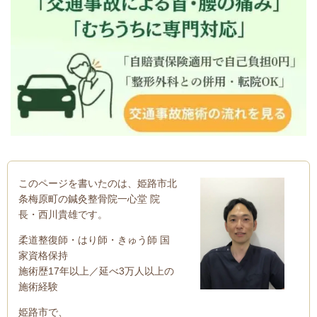
このページを書いたのは、姫路市北
条梅原町の鍼灸整骨院一心堂 院
長・西川貴雄です。
柔道整復師・はり師・きゅう師 国
家資格保持
施術歴17年以上／延べ3万人以上の
施術経験
姫路市で、