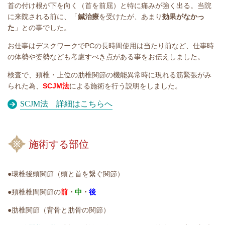
首の付け根が下を向く（首を前屈）と特に痛みが強く出る。当院
に来院される前に、「
鍼治療
を受けたが、あまり
効果がなかっ
た
」との事でした。
お仕事はデスクワークでPCの長時間使用は当たり前など、仕事時
の体勢や姿勢なども考慮すべき点がある事をお伝えしました。
検査で、頚椎・上位の肋椎関節の機能異常時に現れる筋緊張がみ
られた為、
SCJM法
による施術を行う説明をしました。
SCJM法 詳細はこちらへ
施術する部位
●環椎後頭関節（頭と首を繋ぐ関節）
●頚椎椎間関節の
前
・
中
・
後
●肋椎関節（背骨と肋骨の関節）