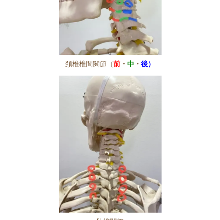
頚椎椎間関節（
前
・
中
・
後）