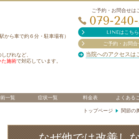
ご予約・お問合せは
079-240
LINEはこちら
（姫路駅から車で約６分・駐車場有）
ご予約・お問合
当院へのアクセスは
のしびれなど、
いた施術
で対応しています。
施術一覧
症状一覧
料金表
よくある
トップページ
関節の
なぜ他では改善し