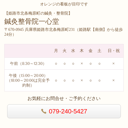
オレンジの看板が目印です
【姫路市北条梅原町の鍼灸・整骨院】
鍼灸整骨院一心堂
〒670-0945 兵庫県姫路市北条梅原町231（
姫路駅【南側】から徒歩
24分）
月
火
水
木
金
土
日・祝
午前（8:30～12:30）
○
○
○
×
○
○
×
午後（15:00～20:00）
（18:00～20:00は完全予
○
○
○
×
○
○
×
約制）
お気軽にお問合せ・ご予約ください
079-240-5427