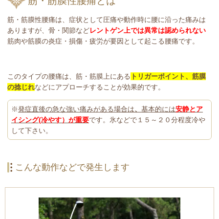
筋・筋膜性腰痛とは
筋・筋膜性腰痛は、症状として圧痛や動作時に腰に沿った痛みは
ありますが、骨・関節など
レントゲン上では異常は認められない
筋肉や筋膜の炎症・損傷・疲労が要因として起こる腰痛です。
このタイプの腰痛は、筋・筋膜上にある
トリガーポイント
、
筋膜
の捻じれ
などにアプローチすることが効果的です。
※
発症直後の急な強い痛みがある場合は
、
基本的には
安静とア
イシング(冷やす）が重要
です。氷などで１５～２０分程度冷や
して下さい。
こんな動作などで発生します