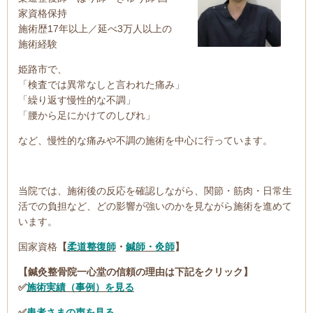
家資格保持
施術歴17年以上／延べ3万人以上の
施術経験
姫路市で、
「検査では異常なしと言われた痛み」
「繰り返す慢性的な不調」
「腰から足にかけてのしびれ」
など、慢性的な痛みや不調の施術を中心に行っています。
当院では、施術後の反応を確認しながら、関節・筋肉・日常生
活での負担など、どの影響が強いのかを見ながら施術を進めて
います。
国家資格
【
柔道整復師
・
鍼師・灸師
】
【鍼灸整骨院一心堂の信頼の理由は下記をクリック】
✅
施術実績（事例）を見る
✅
患者さまの声を見る