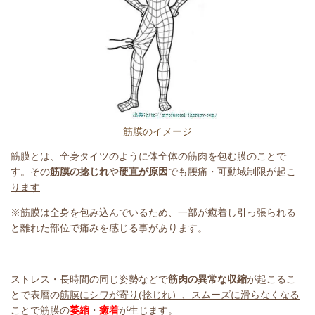
筋膜のイメージ
筋膜とは、全身タイツのように体全体の筋肉を包む膜のことで
す。その
筋膜の捻じれ
や
硬直が原因
でも
腰痛・可動域制限が起こ
ります
※筋膜は全身を包み込んでいるため、一部が癒着し引っ張られる
と離れた部位で痛みを感じる事があります。
ストレス・長時間の同じ姿勢などで
筋肉の異常な収縮
が起こるこ
とで
表層の
筋膜にシワが寄り(捻じれ）、スムーズに滑らなくなる
ことで筋膜の
萎縮
・
癒着
が生じます。