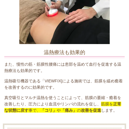
温熱療法も効果的
また、慢性の筋・筋膜性腰痛には患部を温めて血行を促進する温
熱療法も効果的です。
温熱吸引機器である
「VIEWFIX]による施術では、
筋膜
を緩め
癒着
を改善
するのに効果的です。
真空吸引とマルチ温熱を使うことによって、
筋膜の萎縮・癒着を
改善したり、圧力により血流やリンパの流れを促し、
筋膜を
正常
な状態に戻す
事で、
「コリ」
や
「痛み」
の
改善を促進
します。