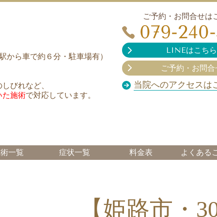
ご予約・お問合せは
079-240
LINEはこちら
（姫路駅から車で約６分・駐車場有）
ご予約・お問合
当院へのアクセスは
のしびれなど、
いた施術
で対応しています。
施術一覧
症状一覧
料金表
よくある
【姫路市・3