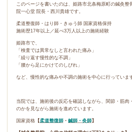
このページを書いたのは、姫路市北条梅原町の鍼灸整
院一心堂 院長・西川貴雄です。
柔道整復師・はり師・きゅう師 国家資格保持
施術歴17年以上／延べ3万人以上の施術経験
姫路市で、
「検査では異常なしと言われた痛み」
「繰り返す慢性的な不調」
「腰から足にかけてのしびれ」
など、慢性的な痛みや不調の施術を中心に行っていま
当院では、施術後の反応を確認しながら、関節・筋肉
のかを見ながら施術を進めています。
国家資格
【
柔道整復師
・
鍼師・灸師
】