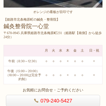
オレンジの看板が目印です
【姫路市北条梅原町の鍼灸・整骨院】
鍼灸整骨院一心堂
〒670-0945 兵庫県姫路市北条梅原町231（
姫路駅【南側】から徒歩
24分）
月
火
水
木
金
土
日・祝
午前（8:30～12:30）
○
○
○
×
○
○
×
午後（15:00～20:00）
（18:00～20:00は完全予
○
○
○
×
○
○
×
約制）
お気軽にお問合せ・ご予約ください
079-240-5427