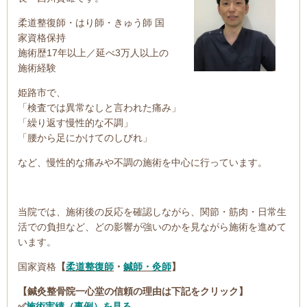
柔道整復師・はり師・きゅう師 国
家資格保持
施術歴17年以上／延べ3万人以上の
施術経験
姫路市で、
「検査では異常なしと言われた痛み」
「繰り返す慢性的な不調」
「腰から足にかけてのしびれ」
など、慢性的な痛みや不調の施術を中心に行っています。
当院では、施術後の反応を確認しながら、関節・筋肉・日常生
活での負担など、どの影響が強いのかを見ながら施術を進めて
います。
国家資格
【
柔道整復師
・
鍼師・灸師
】
【鍼灸整骨院一心堂の信頼の理由は下記をクリック】
✅
施術実績（事例）を見る