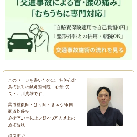
このページを書いたのは、姫路市北
条梅原町の鍼灸整骨院一心堂 院
長・西川貴雄です。
柔道整復師・はり師・きゅう師 国
家資格保持
施術歴17年以上／延べ3万人以上の
施術経験
姫路市で、