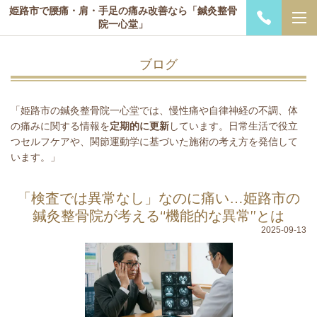
姫路市で腰痛・肩・手足の痛み改善なら「鍼灸整骨
院一心堂」
ブログ
「姫路市の鍼灸整骨院一心堂では、慢性痛や自律神経の不調、体
の痛みに関する情報を
定期的に更新
しています。日常生活で役立
つセルフケアや、関節運動学に基づいた施術の考え方を発信して
います。」
「検査では異常なし」なのに痛い…姫路市の
鍼灸整骨院が考える“機能的な異常”とは
2025-09-13