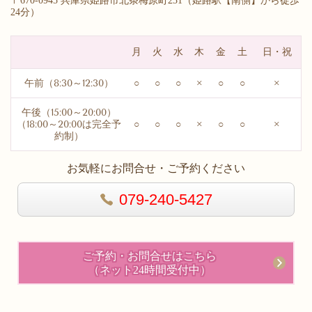
〒670-0945 兵庫県姫路市北条梅原町231（
姫路駅【南側】から徒歩
24分）
月
火
水
木
金
土
日・祝
午前（8:30～12:30）
○
○
○
×
○
○
×
午後（15:00～20:00）
（18:00～20:00は完全予
○
○
○
×
○
○
×
約制）
お気軽にお問合せ・ご予約ください
079-240-5427
ご予約・お問合せはこちら
（ネット24時間受付中）